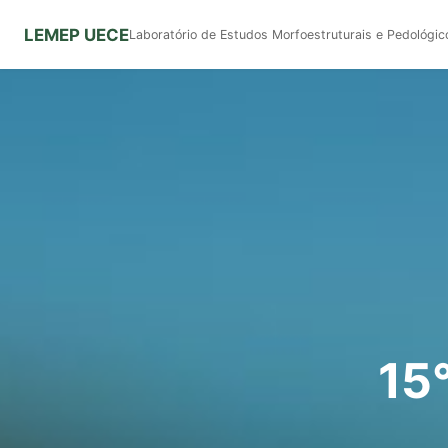
LEMEP UECE
Laboratório de Estudos Morfoestruturais e Pedológic
15