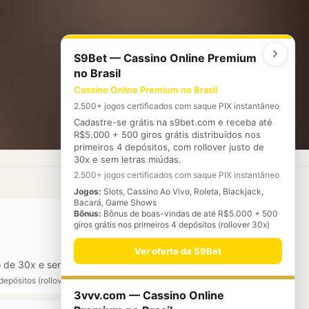
S9Bet — Cassino Online Premium
no Brasil
Cassino Online Premium no Brasil
2.500+ jogos certificados com saque PIX instantâneo
Cadastre-se grátis na s9bet.com e receba até
R$5.000 + 500 giros grátis distribuídos nos
primeiros 4 depósitos, com rollover justo de
30x e sem letras miúdas.
2.500+ jogos certificados com saque PIX instantâneo
Jogos:
Slots, Cassino Ao Vivo, Roleta, Blackjack,
Bacará, Game Shows
Bônus:
Bônus de boas-vindas de até R$5.000 + 500
giros grátis nos primeiros 4 depósitos (rollover 30x)
Ver oferta da S9Bet
o de 30x e sem letras miúdas.
epósitos (rollover 30x)
3vvv.com — Cassino Online