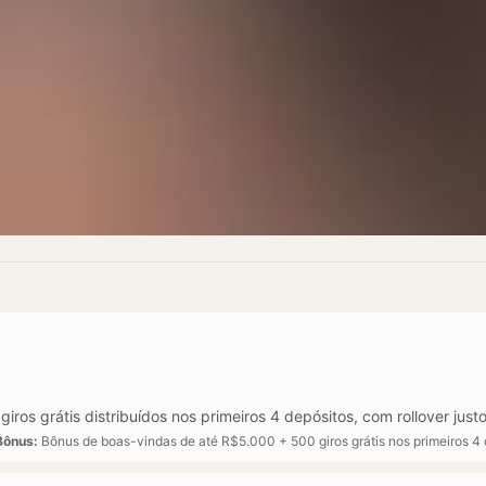
ros grátis distribuídos nos primeiros 4 depósitos, com rollover just
Bônus:
Bônus de boas-vindas de até R$5.000 + 500 giros grátis nos primeiros 4 d