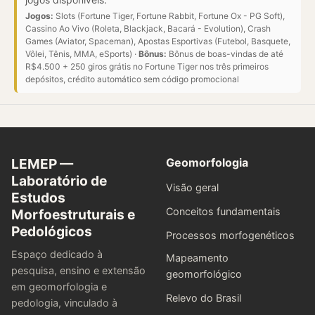
Jogos:
Slots (Fortune Tiger, Fortune Rabbit, Fortune Ox - PG Soft),
Cassino Ao Vivo (Roleta, Blackjack, Bacará - Evolution), Crash
Games (Aviator, Spaceman), Apostas Esportivas (Futebol, Basquete,
Vôlei, Tênis, MMA, eSports) ·
Bônus:
Bônus de boas-vindas de até
R$4.500 + 250 giros grátis no Fortune Tiger nos três primeiros
depósitos, crédito automático sem código promocional
LEMEP —
Geomorfologia
Laboratório de
Visão geral
Estudos
Conceitos fundamentais
Morfoestruturais e
Pedológicos
Processos morfogenéticos
Espaço dedicado à
Mapeamento
pesquisa, ensino e extensão
geomorfológico
em geomorfologia e
Relevo do Brasil
pedologia, vinculado à