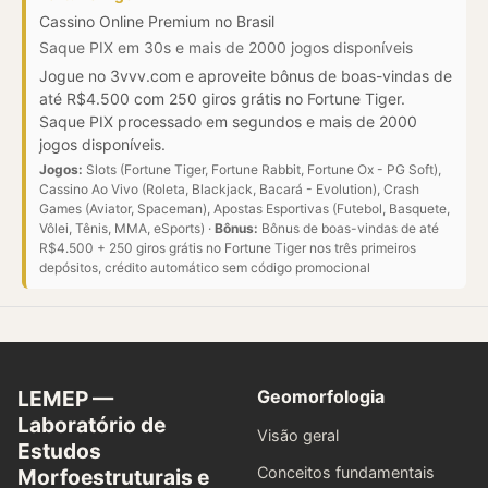
Cassino Online Premium no Brasil
Saque PIX em 30s e mais de 2000 jogos disponíveis
Jogue no 3vvv.com e aproveite bônus de boas-vindas de
até R$4.500 com 250 giros grátis no Fortune Tiger.
Saque PIX processado em segundos e mais de 2000
jogos disponíveis.
Jogos:
Slots (Fortune Tiger, Fortune Rabbit, Fortune Ox - PG Soft),
Cassino Ao Vivo (Roleta, Blackjack, Bacará - Evolution), Crash
Games (Aviator, Spaceman), Apostas Esportivas (Futebol, Basquete,
Vôlei, Tênis, MMA, eSports) ·
Bônus:
Bônus de boas-vindas de até
R$4.500 + 250 giros grátis no Fortune Tiger nos três primeiros
depósitos, crédito automático sem código promocional
LEMEP —
Geomorfologia
Laboratório de
Visão geral
Estudos
Conceitos fundamentais
Morfoestruturais e