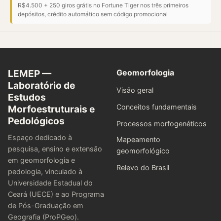
R$4.500 + 250 giros grátis no Fortune Tiger nos três primeiros
depósitos, crédito automático sem código promocional
LEMEP —
Geomorfologia
Laboratório de
Visão geral
Estudos
Conceitos fundamentais
Morfoestruturais e
Pedológicos
Processos morfogenéticos
Espaço dedicado à
Mapeamento
pesquisa, ensino e extensão
geomorfológico
em geomorfologia e
Relevo do Brasil
pedologia, vinculado à
Universidade Estadual do
Ceará (UECE) e ao Programa
de Pós-Graduação em
Geografia (ProPGeo).