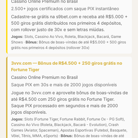
Cassino Online Premium no Brasil
2.500+ jogos certificados com saque PIX instantâneo
Cadastre-se grátis na s9bet.com e receba até R$5.000 +
500 giros grátis distribuídos nos primeiros 4 depósitos,
com rollover justo de 30x e sem letras miúdas.
Jogos:
Slots, Cassino Ao Vivo, Roleta, Blackjack, Bacará, Game
Shows ·
Bônus:
Bônus de boas-vindas de até R$5.000 + 500 giros
grátis nos primeiros 4 depósitos (rollover 30x)
3vvv.com — Bônus de R$4.500 + 250 giros grátis no
Fortune Tiger
Cassino Online Premium no Brasil
Saque PIX em 30s e mais de 2000 jogos disponíveis
Jogue no 3vvv.com e aproveite bônus de boas-vindas de
até R$4.500 com 250 giros grátis no Fortune Tiger.
Saque PIX processado em segundos e mais de 2000
jogos disponíveis.
Jogos:
Slots (Fortune Tiger, Fortune Rabbit, Fortune Ox - PG Soft),
Cassino Ao Vivo (Roleta, Blackjack, Bacará - Evolution), Crash
Games (Aviator, Spaceman), Apostas Esportivas (Futebol, Basquete,
Vôlei, Tênis, MMA, eSports) ·
Bônus:
Bônus de boas-vindas de até